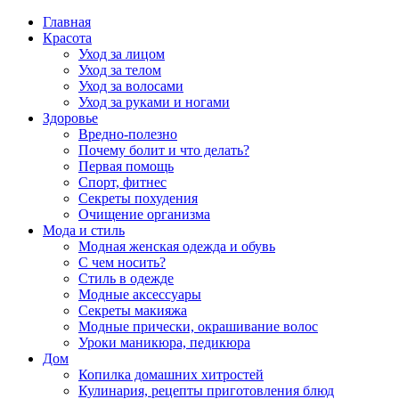
Главная
Красота
Уход за лицом
Уход за телом
Уход за волосами
Уход за руками и ногами
Здоровье
Вредно-полезно
Почему болит и что делать?
Первая помощь
Спорт, фитнес
Секреты похудения
Очищение организма
Мода и стиль
Модная женская одежда и обувь
С чем носить?
Стиль в одежде
Модные аксессуары
Секреты макияжа
Модные прически, окрашивание волос
Уроки маникюра, педикюра
Дом
Копилка домашних хитростей
Кулинария, рецепты приготовления блюд