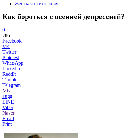
Женская психология
Как бороться с осенней депрессией?
0
786
Facebook
VK
Twitter
Pinterest
WhatsApp
Linkedin
ReddIt
Tumblr
Telegram
Mix
Digg
LINE
Viber
Naver
Email
Print
...