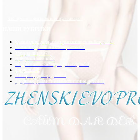
Что лучше: аэрогриль или мультиварка?
НАШИ РУБРИКИ
Кулинария, рецепты приготовления блюд
197
Копилка домашних хитростей
73
Уход за лицом
70
Вредно-полезно
68
Модная женская одежда и обувь
50
Здоровье
48
Интерьер, декор дома
44
Здоровье, развитие и воспитание детей
41