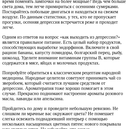
время поменять лампочки на более мощные? Ведь чем больше
света дома, тем легче примириться с осенними сумерками.
Постарайтесь побольше двигаться и находиться на свежем
воздухе. По данным статистики, у тех, кто не пропускает
прогулки, осенняя депрессия встречается реже и проходит
легче.
Одним из ответов на вопрос «как выходить из депрессии?»
является правильное питание. Есть целый набор продуктов,
способствующих выработке эндорфинов. Включите в свой
рацион бананы, капусту помидоры, болгарский перец, рыбу,
шоколад. Уделите внимание витаминам группы В, которые
содержатся в мясе, яйцах и молочных продуктах.
Попробуйте обратиться к классическим рецептам народной
медицины. Народные целители советуют принимать чай со
зверобоем, который считается лучшим средством от
депрессии. Ароматерапия тоже хорошо помогает в этом
случае. Прекрасно поднимают настроение ароматы розового
масла, лаванды или апельсина.
Пройдитесь по дому и проведите небольшую ревизию. Не
слишком ли мрачные вас окружают цвета? Не помешает
слегка освежить поднадоевший интерьер с помощью
нескольких насыщенных цветных пятен: нового покрывала