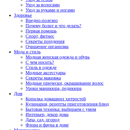
Уход за волосами
Уход за руками и ногами
Здоровье
Вредно-полезно
Почему болит и что делать?
Первая помощь
Спорт, фитнес
Секреты похудения
Очищение организма
Мода и стиль
Модная женская одежда и обувь
С чем носить?
Стиль в одежде
Модные аксессуары
Секреты макияжа
Модные прически, окрашивание волос
Уроки маникюра, педикюра
Дом
Копилка домашних хитростей
Кулинария, рецепты приготовления блюд
Бытовая техника: выбираем с умом
Интерьер, декор дома
Дача, сад, огород
Флора и фауна в доме