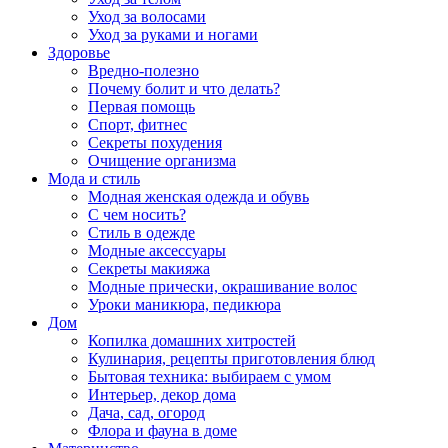
Уход за волосами
Уход за руками и ногами
Здоровье
Вредно-полезно
Почему болит и что делать?
Первая помощь
Спорт, фитнес
Секреты похудения
Очищение организма
Мода и стиль
Модная женская одежда и обувь
С чем носить?
Стиль в одежде
Модные аксессуары
Секреты макияжа
Модные прически, окрашивание волос
Уроки маникюра, педикюра
Дом
Копилка домашних хитростей
Кулинария, рецепты приготовления блюд
Бытовая техника: выбираем с умом
Интерьер, декор дома
Дача, сад, огород
Флора и фауна в доме