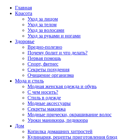
Главная
Красота
Уход за лицом
Уход за телом
Уход за волосами
Уход за руками и ногами
Здоровье
Вредно-полезно
Почему болит и что делать?
Первая помощь
Спорт, фитнес
Секреты похудения
Очищение организма
Мода и стиль
Модная женская одежда и обувь
С чем носить?
Стиль в одежде
Модные аксессуары
Секреты макияжа
Модные прически, окрашивание волос
Уроки маникюра, педикюра
Дом
Копилка домашних хитростей
Кулинария, рецепты приготовления блюд