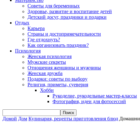
Материнство
Советы для беременных
Здоровье, развитие и воспитание детей
Детский досуг, праздники и подарки
Отдых
Карьера
Страны и достопримечательности
Где отдохнуть?
Как организовать праздник?
Психология
Женская психология
Мужские секреты
Отношения женщины и мужчины
Женская дружба
Подарки: советы по выбору
Религия, приметы, суеверия
Хобби
Рукоделие, рукодельные мастер-классы
Фотография, идеи для фотосессий
Домой
Дом
Кулинария, рецепты приготовления блюд
Домашний