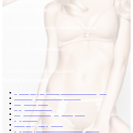
Почему женщины врут?
ЭТО ПОПУЛЯРНО
Покупка косметики онлайн: как выбрать гель-лак
Как стать успешной женщиной?
Как сделать маску для волос с медом?
НАШИ РУБРИКИ
Кулинария, рецепты приготовления блюд
197
Копилка домашних хитростей
73
Уход за лицом
70
Вредно-полезно
68
Модная женская одежда и обувь
50
Здоровье
48
Интерьер, декор дома
44
Здоровье, развитие и воспитание детей
41