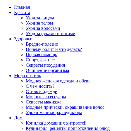
Главная
Красота
Уход за лицом
Уход за телом
Уход за волосами
Уход за руками и ногами
Здоровье
Вредно-полезно
Почему болит и что делать?
Первая помощь
Спорт, фитнес
Секреты похудения
Очищение организма
Мода и стиль
Модная женская одежда и обувь
С чем носить?
Стиль в одежде
Модные аксессуары
Секреты макияжа
Модные прически, окрашивание волос
Уроки маникюра, педикюра
Дом
Копилка домашних хитростей
Кулинария, рецепты приготовления блюд