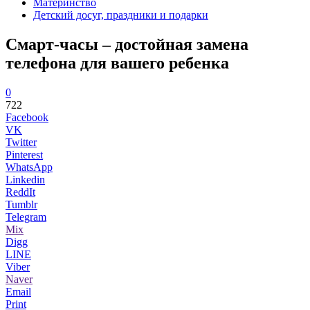
Материнство
Детский досуг, праздники и подарки
Смарт-часы – достойная замена
телефона для вашего ребенка
0
722
Facebook
VK
Twitter
Pinterest
WhatsApp
Linkedin
ReddIt
Tumblr
Telegram
Mix
Digg
LINE
Viber
Naver
Email
Print