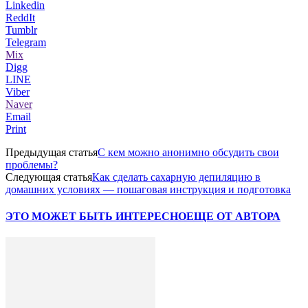
Linkedin
ReddIt
Tumblr
Telegram
Mix
Digg
LINE
Viber
Naver
Email
Print
Предыдущая статья
С кем можно анонимно обсудить свои
проблемы?
Следующая статья
Как сделать сахарную депиляцию в
домашних условиях — пошаговая инструкция и подготовка
ЭТО МОЖЕТ БЫТЬ ИНТЕРЕСНО
ЕЩЕ ОТ АВТОРА