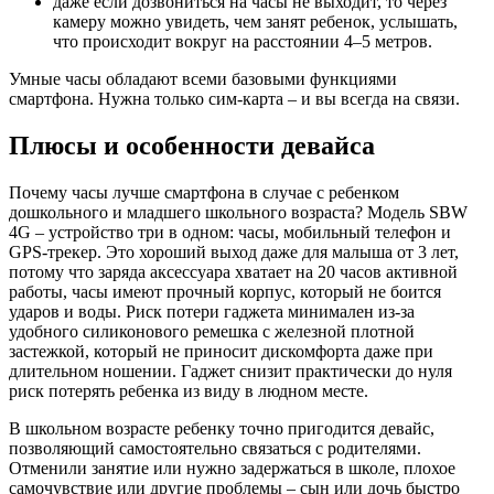
даже если дозвониться на часы не выходит, то через
камеру можно увидеть, чем занят ребенок, услышать,
что происходит вокруг на расстоянии 4–5 метров.
Умные часы обладают всеми базовыми функциями
смартфона. Нужна только сим-карта – и вы всегда на связи.
Плюсы и особенности девайса
Почему часы лучше смартфона в случае с ребенком
дошкольного и младшего школьного возраста? Модель SBW
4G – устройство три в одном: часы, мобильный телефон и
GPS-трекер. Это хороший выход даже для малыша от 3 лет,
потому что заряда аксессуара хватает на 20 часов активной
работы, часы имеют прочный корпус, который не боится
ударов и воды. Риск потери гаджета минимален из-за
удобного силиконового ремешка с железной плотной
застежкой, который не приносит дискомфорта даже при
длительном ношении. Гаджет снизит практически до нуля
риск потерять ребенка из виду в людном месте.
В школьном возрасте ребенку точно пригодится девайс,
позволяющий самостоятельно связаться с родителями.
Отменили занятие или нужно задержаться в школе, плохое
самочувствие или другие проблемы – сын или дочь быстро