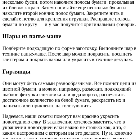
несколько бусин, потом наколите полосы бумаги, прокалывая
их близко к краю. Затем нанизайте еще несколько бусин и
наколите второй кончик полос бумаги. Закрепите нить и
сделайте петлю для крепления игрушки. Расправьте полосы
бумаги по кругу — и у вас получится оригинальный фонарик.
Шары из папье-маше
Подберите подходящую по форме заготовку. Выполните шар в
технике папье-маше. После шар можно покрасить, посыпать
глиттером и покрыть лаком или украсить в технике декупаж.
Гирлянды
Они могут быть самыми разнообразными. Все помнят цепи из
цветной бумаги, а можно, например, разыскать подходящий
шаблон фигурки снеговика или деда мороза, распечатать
достаточное количество на белой бумаге, раскрасить их и
нанизать или приклеить на толстую нить.
Надеемся, наши советы помогут вам красиво украсить
новогоднюю елку. В заключение хотелось заметить, что в
украшении новогодней елки важно не столько как, а то, с
каким настроением с которым вы это делаете. Ну и, конечно
же, важны люди, которые находятся в этот момент рядом с