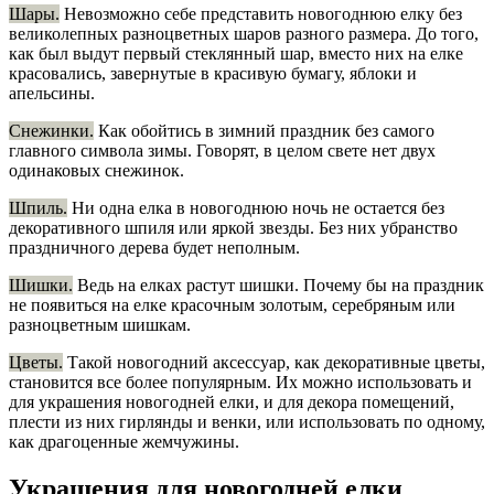
Шары.
Невозможно себе представить новогоднюю елку без
великолепных разноцветных шаров разного размера. До того,
как был выдут первый стеклянный шар, вместо них на елке
красовались, завернутые в красивую бумагу, яблоки и
апельсины.
Снежинки.
Как обойтись в зимний праздник без самого
главного символа зимы. Говорят, в целом свете нет двух
одинаковых снежинок.
Шпиль.
Ни одна елка в новогоднюю ночь не остается без
декоративного шпиля или яркой звезды. Без них убранство
праздничного дерева будет неполным.
Шишки.
Ведь на елках растут шишки. Почему бы на праздник
не появиться на елке красочным золотым, серебряным или
разноцветным шишкам.
Цветы.
Такой новогодний аксессуар, как декоративные цветы,
становится все более популярным. Их можно использовать и
для украшения новогодней елки, и для декора помещений,
плести из них гирлянды и венки, или использовать по одному,
как драгоценные жемчужины.
Украшения для новогодней елки