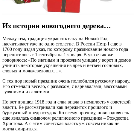
Из истории новогоднего дерева…
Между тем, традиция украшать елку на Новый Год
насчитывает уже не одно столетие. В России Петр I еще в
1700 году издал указ, по которому празднование нового года
переносилось с 1 сентября на 1 января. В указе так же
говорилось: «По знатным и проезжим улицам у ворот и домов
учинить некоторые украшения из древ и ветвей сосновых,
еловых и можжевеловых…».
С тех пор новый праздник очень полюбился русскому народу.
Его отмечали весело, с размахом, с карнавалами, массовыми
гуляниями и салютами.
Но вот пришел 1918 год и елка впала в немилость у советской
власти. Ее рассматривали как пережиток прошлого и
буржуазный предрассудок. Ко всему прочему, новогодняя ель
еще являлась символом религиозного праздника – Рождества
Христова. А с этим советская власть уж совсем никак не
могла смириться.