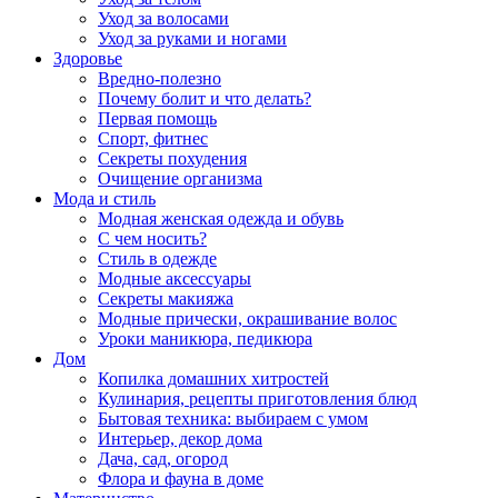
Уход за волосами
Уход за руками и ногами
Здоровье
Вредно-полезно
Почему болит и что делать?
Первая помощь
Спорт, фитнес
Секреты похудения
Очищение организма
Мода и стиль
Модная женская одежда и обувь
С чем носить?
Стиль в одежде
Модные аксессуары
Секреты макияжа
Модные прически, окрашивание волос
Уроки маникюра, педикюра
Дом
Копилка домашних хитростей
Кулинария, рецепты приготовления блюд
Бытовая техника: выбираем с умом
Интерьер, декор дома
Дача, сад, огород
Флора и фауна в доме