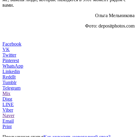
вами.
Ольга Мельникова
Фото: depositphotos.com
Facebook
VK
Twitter
Pinterest
WhatsApp
Linkedin
ReddIt
Tumblr
Telegram
Mix
Digg
LINE
Viber
Naver
Email
Print
Предыдущая статья
Как украсить новогодний стол?