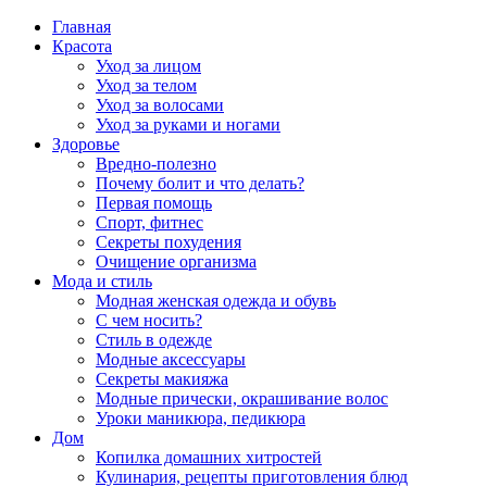
Главная
Красота
Уход за лицом
Уход за телом
Уход за волосами
Уход за руками и ногами
Здоровье
Вредно-полезно
Почему болит и что делать?
Первая помощь
Спорт, фитнес
Секреты похудения
Очищение организма
Мода и стиль
Модная женская одежда и обувь
С чем носить?
Стиль в одежде
Модные аксессуары
Секреты макияжа
Модные прически, окрашивание волос
Уроки маникюра, педикюра
Дом
Копилка домашних хитростей
Кулинария, рецепты приготовления блюд