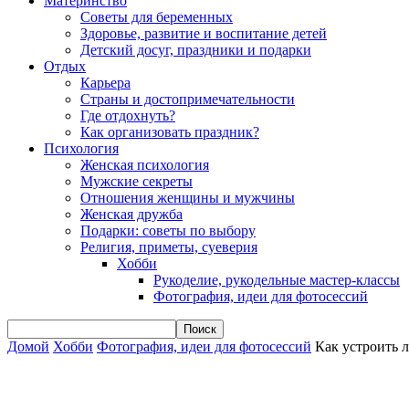
Материнство
Советы для беременных
Здоровье, развитие и воспитание детей
Детский досуг, праздники и подарки
Отдых
Карьера
Страны и достопримечательности
Где отдохнуть?
Как организовать праздник?
Психология
Женская психология
Мужские секреты
Отношения женщины и мужчины
Женская дружба
Подарки: советы по выбору
Религия, приметы, суеверия
Хобби
Рукоделие, рукодельные мастер-классы
Фотография, идеи для фотосессий
Домой
Хобби
Фотография, идеи для фотосессий
Как устроить 