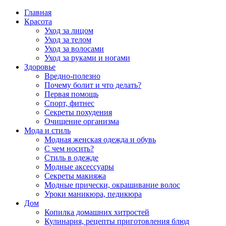
Главная
Красота
Уход за лицом
Уход за телом
Уход за волосами
Уход за руками и ногами
Здоровье
Вредно-полезно
Почему болит и что делать?
Первая помощь
Спорт, фитнес
Секреты похудения
Очищение организма
Мода и стиль
Модная женская одежда и обувь
С чем носить?
Стиль в одежде
Модные аксессуары
Секреты макияжа
Модные прически, окрашивание волос
Уроки маникюра, педикюра
Дом
Копилка домашних хитростей
Кулинария, рецепты приготовления блюд