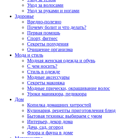
Уход за волосами
Уход за руками и ногами
Здоровье
Вредно-полезно
Почему болит и что делать?
Первая помощь
Спорт, фитнес
Секреты похудения
Очищение организма
Мода и стиль
Модная женская одежда и обувь
С чем носить?
Стиль в одежде
Модные аксессуары
Секреты макияжа
Модные прически, окрашивание волос
Уроки маникюра, педикюра
Дом
Копилка домашних хитростей
Кулинария, рецепты приготовления блюд
Бытовая техника: выбираем с умом
Интерьер, декор дома
Дача, сад, огород
Флора и фауна в доме