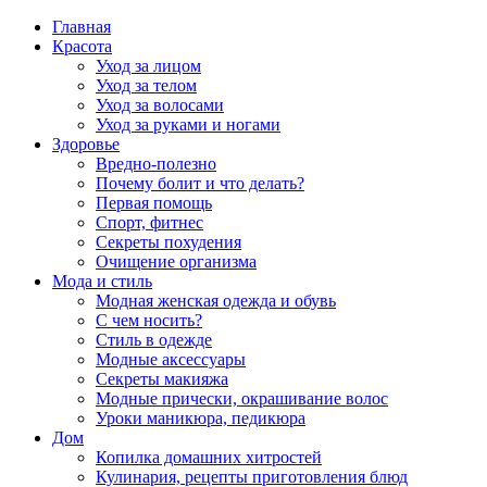
Главная
Красота
Уход за лицом
Уход за телом
Уход за волосами
Уход за руками и ногами
Здоровье
Вредно-полезно
Почему болит и что делать?
Первая помощь
Спорт, фитнес
Секреты похудения
Очищение организма
Мода и стиль
Модная женская одежда и обувь
С чем носить?
Стиль в одежде
Модные аксессуары
Секреты макияжа
Модные прически, окрашивание волос
Уроки маникюра, педикюра
Дом
Копилка домашних хитростей
Кулинария, рецепты приготовления блюд