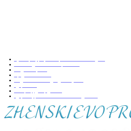
Как лечить шпоры на пятках?
Какие существуют способы гадания на картах?
НАШИ РУБРИКИ
Кулинария, рецепты приготовления блюд
197
Копилка домашних хитростей
73
Уход за лицом
70
Вредно-полезно
68
Модная женская одежда и обувь
50
Здоровье
48
Интерьер, декор дома
44
Здоровье, развитие и воспитание детей
41