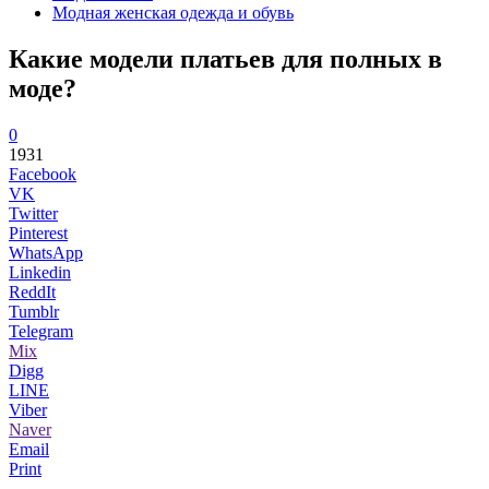
Модная женская одежда и обувь
Какие модели платьев для полных в
моде?
0
1931
Facebook
VK
Twitter
Pinterest
WhatsApp
Linkedin
ReddIt
Tumblr
Telegram
Mix
Digg
LINE
Viber
Naver
Email
Print