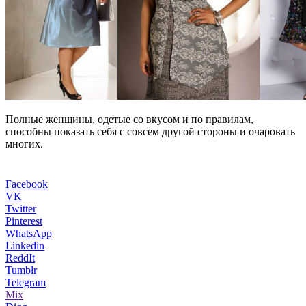
Полные женщины, одетые со вкусом и по правилам,
способны показать себя с совсем другой стороны и очаровать
многих.
Facebook
VK
Twitter
Pinterest
WhatsApp
Linkedin
ReddIt
Tumblr
Telegram
Mix