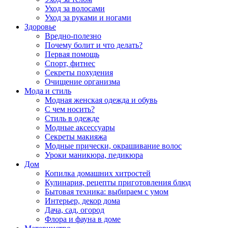
Уход за волосами
Уход за руками и ногами
Здоровье
Вредно-полезно
Почему болит и что делать?
Первая помощь
Спорт, фитнес
Секреты похудения
Очищение организма
Мода и стиль
Модная женская одежда и обувь
С чем носить?
Стиль в одежде
Модные аксессуары
Секреты макияжа
Модные прически, окрашивание волос
Уроки маникюра, педикюра
Дом
Копилка домашних хитростей
Кулинария, рецепты приготовления блюд
Бытовая техника: выбираем с умом
Интерьер, декор дома
Дача, сад, огород
Флора и фауна в доме