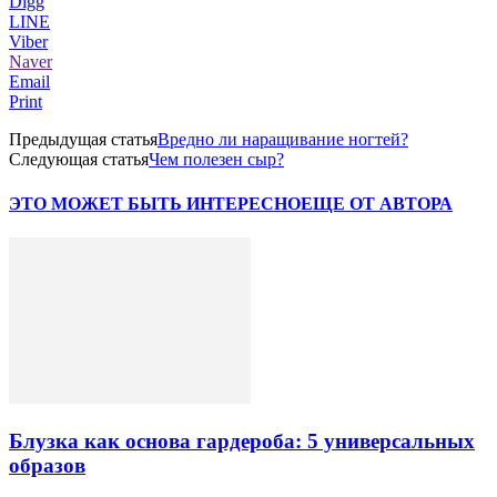
Digg
LINE
Viber
Naver
Email
Print
Предыдущая статья
Вредно ли наращивание ногтей?
Следующая статья
Чем полезен сыр?
ЭТО МОЖЕТ БЫТЬ ИНТЕРЕСНО
ЕЩЕ ОТ АВТОРА
Блузка как основа гардероба: 5 универсальных
образов