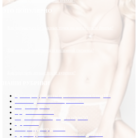
Что делать с прошлогодней вербой?
ЭТО ПОПУЛЯРНО
Как избавиться от красных точек на ногах после бритья?
Как выбрать средство для интимной гигиены?
Как очистить легкие после курения?
НАШИ РУБРИКИ
Кулинария, рецепты приготовления блюд
197
Копилка домашних хитростей
73
Уход за лицом
70
Вредно-полезно
68
Модная женская одежда и обувь
50
Здоровье
48
Интерьер, декор дома
44
Здоровье, развитие и воспитание детей
41