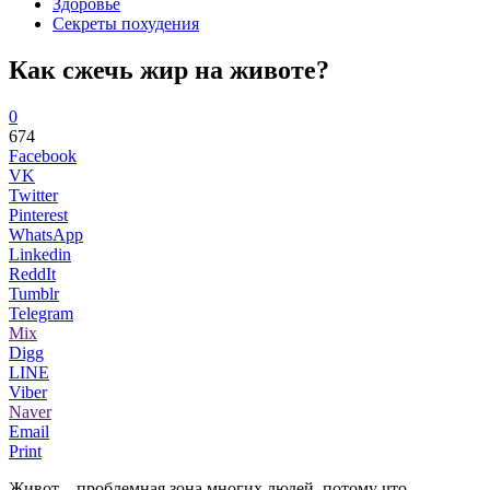
Здоровье
Секреты похудения
Как сжечь жир на животе?
0
674
Facebook
VK
Twitter
Pinterest
WhatsApp
Linkedin
ReddIt
Tumblr
Telegram
Mix
Digg
LINE
Viber
Naver
Email
Print
Живот – проблемная зона многих людей, потому что