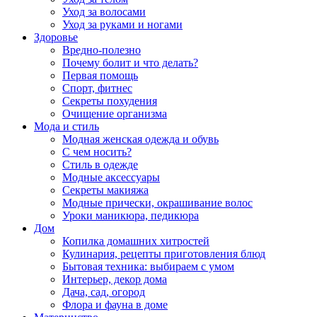
Уход за волосами
Уход за руками и ногами
Здоровье
Вредно-полезно
Почему болит и что делать?
Первая помощь
Спорт, фитнес
Секреты похудения
Очищение организма
Мода и стиль
Модная женская одежда и обувь
С чем носить?
Стиль в одежде
Модные аксессуары
Секреты макияжа
Модные прически, окрашивание волос
Уроки маникюра, педикюра
Дом
Копилка домашних хитростей
Кулинария, рецепты приготовления блюд
Бытовая техника: выбираем с умом
Интерьер, декор дома
Дача, сад, огород
Флора и фауна в доме