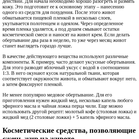
действий. Для начала необходимо хорошо разогреть и размять
кожу. Это подготовит ее к основному этапу – нанесению
одного из средств для похудения. После этого живот
обматывается пищевой пленкой в несколько слоев,
укутывается полотенцем и одеялом. Через определенное
время пленка удаляется, а под душем смывают остатки
косметической смеси и наносят на живот крем. Если делать
обертывание два раза в неделю, то уже через месяц живот
станет выглядеть гораздо лучше.
В качестве действующего вещества используют различные
компоненты. К примеру, часто делают уксусные обертывания.
Для этого разводят яблочный уксус с водой в соотношении
1:3. В него окунают кусок натуральной ткани, которая
соответствует окружности живота, и обматывают вокруг него,
а затем фиксируют пленкой.
Не менее популярно медовое обертывание. Для его
приготовления нужен жидкий мед, несколько капель любого
эфирного масла и чайная ложка перца чили. Еще можно
использовать другой рецепт: молотый кофе (столовая ложка) и
жидкий мед (2 столовые ложки) + 5 капель эфирного масла.
Косметические средства, позволяющие
сжечь жир на животе