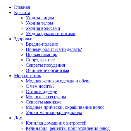
Главная
Красота
Уход за лицом
Уход за телом
Уход за волосами
Уход за руками и ногами
Здоровье
Вредно-полезно
Почему болит и что делать?
Первая помощь
Спорт, фитнес
Секреты похудения
Очищение организма
Мода и стиль
Модная женская одежда и обувь
С чем носить?
Стиль в одежде
Модные аксессуары
Секреты макияжа
Модные прически, окрашивание волос
Уроки маникюра, педикюра
Дом
Копилка домашних хитростей
Кулинария, рецепты приготовления блюд