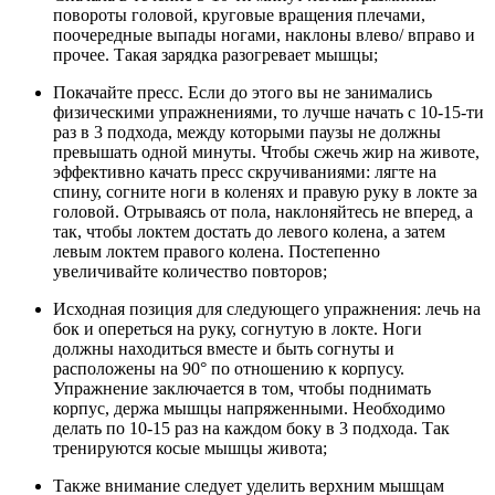
повороты головой, круговые вращения плечами,
поочередные выпады ногами, наклоны влево/ вправо и
прочее. Такая зарядка разогревает мышцы;
Покачайте пресс. Если до этого вы не занимались
физическими упражнениями, то лучше начать с 10-15-ти
раз в 3 подхода, между которыми паузы не должны
превышать одной минуты. Чтобы сжечь жир на животе,
эффективно качать пресс скручиваниями: лягте на
спину, согните ноги в коленях и правую руку в локте за
головой. Отрываясь от пола, наклоняйтесь не вперед, а
так, чтобы локтем достать до левого колена, а затем
левым локтем правого колена. Постепенно
увеличивайте количество повторов;
Исходная позиция для следующего упражнения: лечь на
бок и опереться на руку, согнутую в локте. Ноги
должны находиться вместе и быть согнуты и
расположены на 90° по отношению к корпусу.
Упражнение заключается в том, чтобы поднимать
корпус, держа мышцы напряженными. Необходимо
делать по 10-15 раз на каждом боку в 3 подхода. Так
тренируются косые мышцы живота;
Также внимание следует уделить верхним мышцам