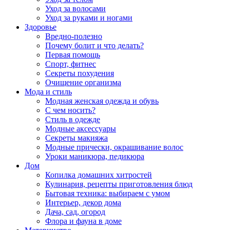
Уход за волосами
Уход за руками и ногами
Здоровье
Вредно-полезно
Почему болит и что делать?
Первая помощь
Спорт, фитнес
Секреты похудения
Очищение организма
Мода и стиль
Модная женская одежда и обувь
С чем носить?
Стиль в одежде
Модные аксессуары
Секреты макияжа
Модные прически, окрашивание волос
Уроки маникюра, педикюра
Дом
Копилка домашних хитростей
Кулинария, рецепты приготовления блюд
Бытовая техника: выбираем с умом
Интерьер, декор дома
Дача, сад, огород
Флора и фауна в доме