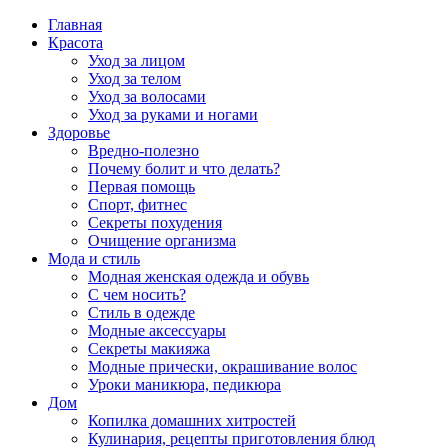
Главная
Красота
Уход за лицом
Уход за телом
Уход за волосами
Уход за руками и ногами
Здоровье
Вредно-полезно
Почему болит и что делать?
Первая помощь
Спорт, фитнес
Секреты похудения
Очищение организма
Мода и стиль
Модная женская одежда и обувь
С чем носить?
Стиль в одежде
Модные аксессуары
Секреты макияжа
Модные прически, окрашивание волос
Уроки маникюра, педикюра
Дом
Копилка домашних хитростей
Кулинария, рецепты приготовления блюд