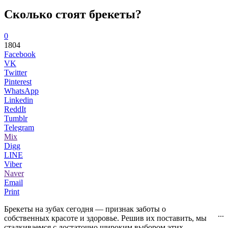
Сколько стоят брекеты?
0
1804
Facebook
VK
Twitter
Pinterest
WhatsApp
Linkedin
ReddIt
Tumblr
Telegram
Mix
Digg
LINE
Viber
Naver
Email
Print
Брекеты на зубах сегодня — признак заботы о
...
собственных красоте и здоровье. Решив их поставить, мы
сталкиваемся с достаточно широким выбором этих