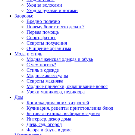
Уход за волосами
Уход за руками и ногами
Здоровье
Вредно-полезно
Почему болит и что делать?
Первая помощь
Спорт, фитнес
Секреты похудения
Очищение организма
Мода и стиль
Модная женская одежда и обувь
С чем носить?
Стиль в одежде
Модные аксессуары
Секреты макияжа
Модные прически, окрашивание волос
Уроки маникюра, педикюра
Дом
Копилка домашних хитростей
Кулинария, рецепты приготовления блюд
Бытовая техника: выбираем с умом
Интерьер, декор дома
Дача, сад, огород
Флора и фауна в доме