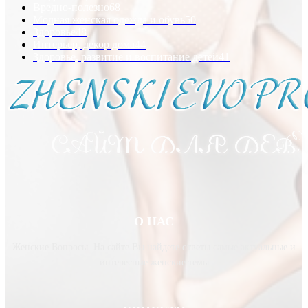
Вредно-полезно
68
Модная женская одежда и обувь
50
Здоровье
48
Интерьер, декор дома
44
Здоровье, развитие и воспитание детей
41
О НАС
Женские Вопросы. На сайте Вы найдете ответы самые актуальные и
интересные женские темы