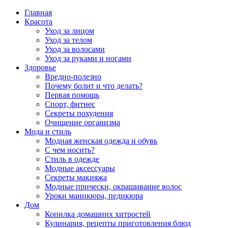
Главная
Красота
Уход за лицом
Уход за телом
Уход за волосами
Уход за руками и ногами
Здоровье
Вредно-полезно
Почему болит и что делать?
Первая помощь
Спорт, фитнес
Секреты похудения
Очищение организма
Мода и стиль
Модная женская одежда и обувь
С чем носить?
Стиль в одежде
Модные аксессуары
Секреты макияжа
Модные прически, окрашивание волос
Уроки маникюра, педикюра
Дом
Копилка домашних хитростей
Кулинария, рецепты приготовления блюд