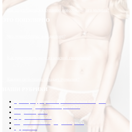
Как подготовиться к купанию новорожденного малыша?
ЭТО ПОПУЛЯРНО
Что лучше: ботокс или диспорт?
Как приготовить желе из красной смородины?
Какими свойствами обладает турмалин?
НАШИ РУБРИКИ
Кулинария, рецепты приготовления блюд
197
Копилка домашних хитростей
73
Уход за лицом
70
Вредно-полезно
68
Модная женская одежда и обувь
50
Здоровье
48