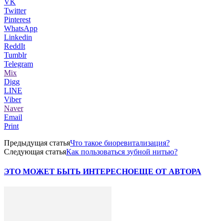
VK
Twitter
Pinterest
WhatsApp
Linkedin
ReddIt
Tumblr
Telegram
Mix
Digg
LINE
Viber
Naver
Email
Print
Предыдущая статья
Что такое биоревитализация?
Следующая статья
Как пользоваться зубной нитью?
ЭТО МОЖЕТ БЫТЬ ИНТЕРЕСНО
ЕЩЕ ОТ АВТОРА