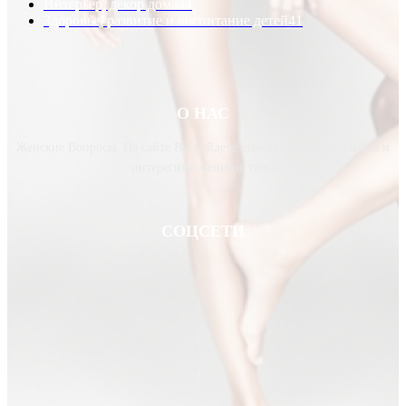
Интерьер, декор дома
44
Здоровье, развитие и воспитание детей
41
О НАС
Женские Вопросы. На сайте Вы найдете ответы самые актуальные и
интересные женские темы
СОЦСЕТИ