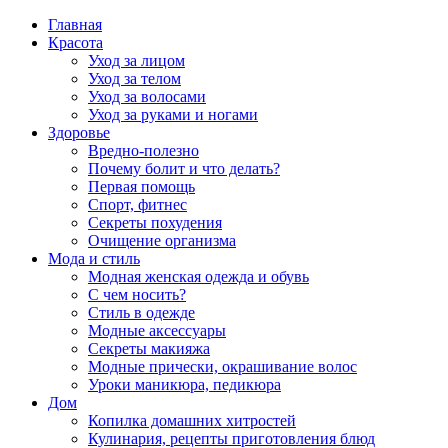
Главная
Красота
Уход за лицом
Уход за телом
Уход за волосами
Уход за руками и ногами
Здоровье
Вредно-полезно
Почему болит и что делать?
Первая помощь
Спорт, фитнес
Секреты похудения
Очищение организма
Мода и стиль
Модная женская одежда и обувь
С чем носить?
Стиль в одежде
Модные аксессуары
Секреты макияжа
Модные прически, окрашивание волос
Уроки маникюра, педикюра
Дом
Копилка домашних хитростей
Кулинария, рецепты приготовления блюд