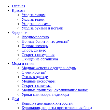
Главная
Красота
Уход за лицом
Уход за телом
Уход за волосами
Уход за руками и ногами
Здоровье
Вредно-полезно
Почему болит и что делать?
Первая помощь
Спорт, фитнес
Секреты похудения
Очищение организма
Мода и стиль
Модная женская одежда и обувь
С чем носить?
Стиль в одежде
Модные аксессуары
Секреты макияжа
Модные прически, окрашивание волос
Уроки маникюра, педикюра
Дом
Копилка домашних хитростей
Кулинария, рецепты приготовления блюд