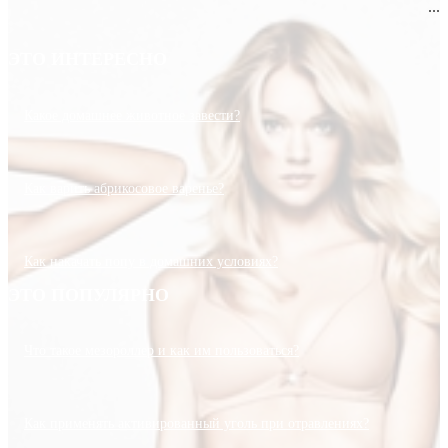
...
ЭТО ИНТЕРЕСНО
Какое домашнее животное завести?
Как варить абрикосовое варенье?
Как накачать попу в домашних условиях?
ЭТО ПОПУЛЯРНО
Что такое мезороллер и как им пользоваться?
Как применять активированный уголь при отравлениях?