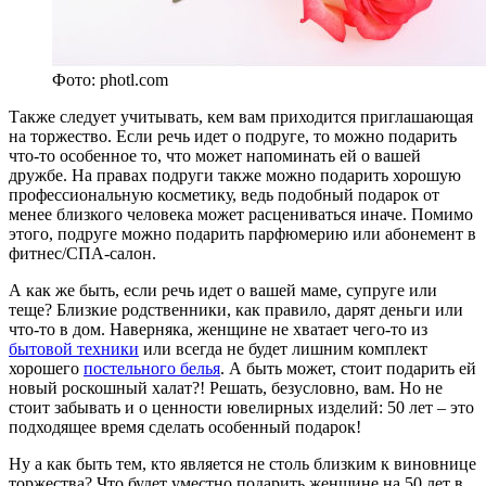
Фото: photl.com
Также следует учитывать, кем вам приходится приглашающая
на торжество. Если речь идет о подруге, то можно подарить
что-то особенное то, что может напоминать ей о вашей
дружбе. На правах подруги также можно подарить хорошую
профессиональную косметику, ведь подобный подарок от
менее близкого человека может расцениваться иначе. Помимо
этого, подруге можно подарить парфюмерию или абонемент в
фитнес/СПА-салон.
А как же быть, если речь идет о вашей маме, супруге или
теще? Близкие родственники, как правило, дарят деньги или
что-то в дом. Наверняка, женщине не хватает чего-то из
бытовой техники
или всегда не будет лишним комплект
хорошего
постельного белья
. А быть может, стоит подарить ей
новый роскошный халат?! Решать, безусловно, вам. Но не
стоит забывать и о ценности ювелирных изделий: 50 лет – это
подходящее время сделать особенный подарок!
Ну а как быть тем, кто является не столь близким к виновнице
торжества? Что будет уместно подарить женщине на 50 лет в