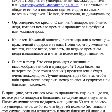
секрет. Подарив ей универсальный массажер для тела
или
ультразвуковой массажер для лица
, вы не только не
обидите ее, но и возможно сделаете один из самых
полезных подарков. Но все, безусловно, индивидуально;
Ортопедическое кресло. Отличный подарок для бизнес-
леди, которая немало времени проводит за ноутбуком
или компьютером;
Кошелек. Кожаный кошелек, визитница или ключница –
практичный подарок на годы. Понятно, что у женщины
все это, скорее всего, уже есть, но ведь со временем
вещи изнашиваются и что-то новое не будет лишним;
Билет в театр. Что если речь идет о женщине
высокообразованной и культурной? Тогда билет на
интересное (с ее точки зрения!) представление будет
очень подходящим. Лучше подарить два билета, чтобы
юбилярша могла разделить вечер со своим супругом или
близким человеком.
В принципе, этот список можно продолжать еще очень долго,
но все равно подарки в большинстве случае индивидуальны.
Поэтому лучше всего подарить женщине на 50 лет либо что-
то универсальное, либо то, что будет ей полезно (но только в
том случае, если вы относитесь к числу близких ей людей и