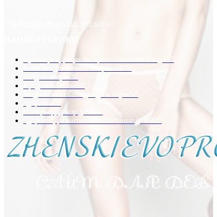
Как приготовить салат на 8 марта?
НАШИ РУБРИКИ
Кулинария, рецепты приготовления блюд
197
Копилка домашних хитростей
73
Уход за лицом
70
Вредно-полезно
68
Модная женская одежда и обувь
50
Здоровье
48
Интерьер, декор дома
44
Здоровье, развитие и воспитание детей
41