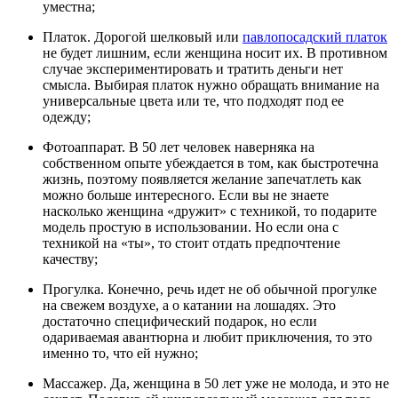
уместна;
Платок. Дорогой шелковый или
павлопосадский платок
не будет лишним, если женщина носит их. В противном
случае экспериментировать и тратить деньги нет
смысла. Выбирая платок нужно обращать внимание на
универсальные цвета или те, что подходят под ее
одежду;
Фотоаппарат. В 50 лет человек наверняка на
собственном опыте убеждается в том, как быстротечна
жизнь, поэтому появляется желание запечатлеть как
можно больше интересного. Если вы не знаете
насколько женщина «дружит» с техникой, то подарите
модель простую в использовании. Но если она с
техникой на «ты», то стоит отдать предпочтение
качеству;
Прогулка. Конечно, речь идет не об обычной прогулке
на свежем воздухе, а о катании на лошадях. Это
достаточно специфический подарок, но если
одариваемая авантюрна и любит приключения, то это
именно то, что ей нужно;
Массажер. Да, женщина в 50 лет уже не молода, и это не