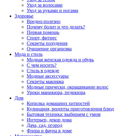
Уход за волосами
Уход за руками и ногами
Здоровье
Вредно-полезно
Почему болит и что делать?
Первая помощь
Спорт, фитнес
Секреты похудения
Очищение организма
Мода и стиль
Модная женская одежда и обувь
С чем носить?
Стиль в одежде
Модные аксессуары
Секреты макияжа
Модные прически, окрашивание волос
Уроки маникюра, педикюра
Дом
Копилка домашних хитростей
Кулинария, рецепты приготовления блюд
Бытовая техника: выбираем с умом
Интерьер, декор дома
Дача, сад, огород
Флора и фауна в доме