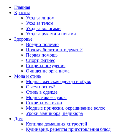
Главная
Красота
Уход за лицом
Уход за телом
Уход за волосами
Уход за руками и ногами
Здоровье
Вредно-полезно
Почему болит и что делать?
Первая помощь
Спорт, фитнес
Секреты похудения
Очищение организма
Мода и стиль
Модная женская одежда и обувь
С чем носить?
Стиль в одежде
Модные аксессуары
Секреты макияжа
Модные прически, окрашивание волос
Уроки маникюра, педикюра
Дом
Копилка домашних хитростей
Кулинария, рецепты приготовления блюд