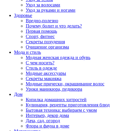
Уход за волосами
Уход за руками и ногами
Здоровье
Вредно-полезно
Почему болит и что делать?
Первая помощь
Спорт, фитнес
Секреты похудения
Очищение организма
Мода и стиль
Модная женская одежда и обувь
С чем носить?
Стиль в одежде
Модные аксессуары
Секреты макияжа
Модные прически, окрашивание волос
Уроки маникюра, педикюра
Дом
Копилка домашних хитростей
Кулинария, рецепты приготовления блюд
Бытовая техника: выбираем с умом
Интерьер, декор дома
Дача, сад, огород
Флора и фауна в доме