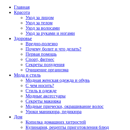
Главная
Красота
Уход за лицом
Уход за телом
Уход за волосами
Уход за руками и ногами
Здоровье
Вредно-полезно
Почему болит и что делать?
Первая помощь
Спорт, фитнес
Секреты похудения
Очищение организма
Мода и стиль
Модная женская одежда и обувь
С чем носить?
Стиль в одежде
Модные аксессуары
Секреты макияжа
Модные прически, окрашивание волос
Уроки маникюра, педикюра
Дом
Копилка домашних хитростей
Кулинария, рецепты приготовления блюд